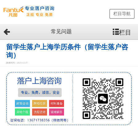
栏目导航
常见问题
栏目
网
站
首
留学生落户上海学历条件（留学生落户咨
页
询）
留
发表时间：2025-12-27
学
生
落
户
咨
询
服
务
优
势