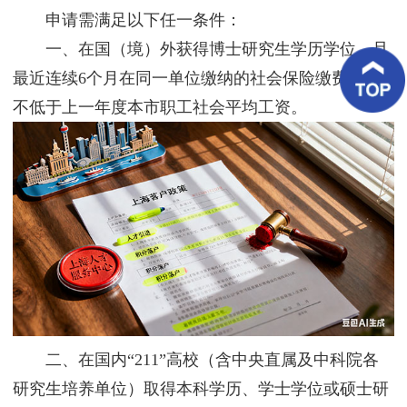
客
申请需满足以下任一条件：
户
案
一、在国（境）外获得博士研究生学历学位，且
例
最近连续6个月在同一单位缴纳的社会保险缴费基数
不低于上一年度本市职工社会平均工资。
客
户
好
评
新
闻
资
讯
联
系
我
们
二、在国内“211”高校（含中央直属及中科院各
研究生培养单位）取得本科学历、学士学位或硕士研