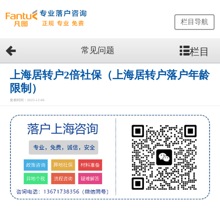
栏目导航
常见问题
栏目
网
站
首
上海居转户2倍社保（上海居转户落户年龄
页
限制）
留
发表时间：2025-12-06
学
生
落
户
咨
询
服
务
优
势