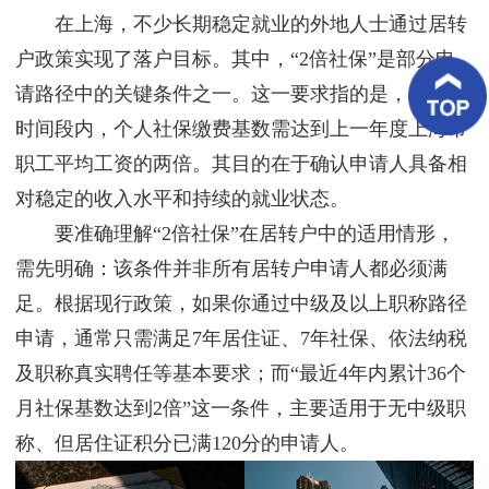
客
在上海，不少长期稳定就业的外地人士通过居转
户
案
户政策实现了落户目标。其中，“2倍社保”是部分申
例
请路径中的关键条件之一。这一要求指的是，在特定
时间段内，个人社保缴费基数需达到上一年度上海市
客
户
职工平均工资的两倍。其目的在于确认申请人具备相
好
评
对稳定的收入水平和持续的就业状态。
要准确理解“2倍社保”在居转户中的适用情形，
新
闻
需先明确：该条件并非所有居转户申请人都必须满
资
讯
足。根据现行政策，如果你通过中级及以上职称路径
申请，通常只需满足7年居住证、7年社保、依法纳税
联
系
及职称真实聘任等基本要求；而“最近4年内累计36个
我
月社保基数达到2倍”这一条件，主要适用于无中级职
们
称、但居住证积分已满120分的申请人。