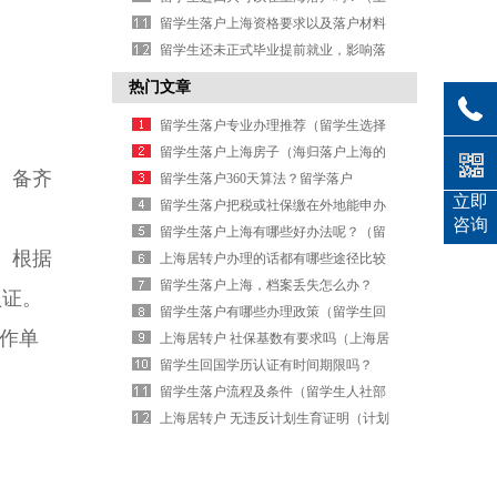
海落户认可的国外大学）
留学生落户上海资格要求以及落户材料
清单（上海落户材料清单）
留学生还未正式毕业提前就业，影响落
户吗？（留学生就业）
热门文章
留学生落户专业办理推荐（留学生选择
最多的专业）
留学生落户上海房子（海归落户上海的
、备齐
条件）
留学生落户360天算法？留学落户
立即
2026（北京留学生落户要求）
留学生落户把税或社保缴在外地能申办
咨询
么？（外地大学生在上海落户政策）
留学生落户上海有哪些好办法呢？（留
。根据
学生在上海落户口需要哪些条件）
上海居转户办理的话都有哪些途径比较
合适？（上海居转户流程及其每步的时
留学生落户上海，档案丢失怎么办？
认证。
间）
（上海留学生落户调档函）
留学生落户有哪些办理政策（留学生回
工作单
国工作有什么优惠政策吗）
上海居转户 社保基数有要求吗（上海居
转户流程及其每步的时间）
留学生回国学历认证有时间期限吗？
（留学生教育部学历认证）
留学生落户流程及条件（留学生人社部
落户流程）
上海居转户 无违反计划生育证明（计划
生育情况证明模板）