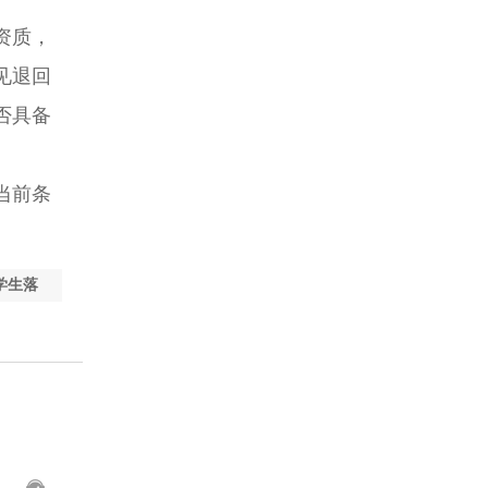
资质，
见退回
否具备
当前条
学生落