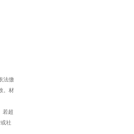
依法缴
致。材
。若超
户或社