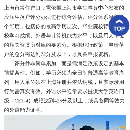
客
上海市常住户口，需依据上海市学生事务中心发布的
户
案
应届生落户评分办法进行综合评估。评分体系涵盖多
例
个维度，包括你的最高学历层次、毕业院校背景、在
客
校学习成绩、外语与计算机能力水平，以及用人单位
户
好
的相关资质所对应的要素分。根据现行政策，申请落
评
户的总分需达到72分及以上，才具备申报资格。
评分并非简单累加，而是需满足政策设定的基本
新
闻
前提条件。例如，学历必须为全日制普通高等教育序
资
讯
列，用人单位须在上海注册并依法纳税，且实际录用
行为需真实有效。外语水平通常要求提供大学英语四
联
系
级（CET-4）成绩达到425分及以上，或具备同等效力
我
们
的外语能力证明。