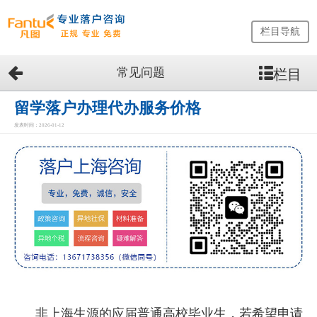
栏目导航
常见问题
栏目
网
站
首
留学落户办理代办服务价格
页
发表时间：2026-01-12
留
学
生
落
户
咨
询
服
务
优
势
非上海生源的应届普通高校毕业生，若希望申请