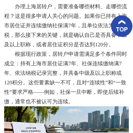
客
办理上海居转户，需要准备哪些材料、走哪些流
户
案
程？这是很多申请人关心的问题。如果你已持有上海
例
市居住证并连续缴纳社保满7年，且单位依法为你纳
税，那么接下来的关键，就是确认自己是否具备中级
客
户
及以上职称，或者居住证积分是否达到120分。
好
评
根据现行政策，居转户申请需满足多个条件同时
成立：持有上海市居住证满7年、社保连续缴纳满7
新
闻
年、依法纳税记录完整，并具备中级及以上职称或
资
讯
120积分。这些要素缺一不可，且对“连续性”和“一致
性”要求严格——例如，社保一旦中断，即使后续补
联
系
缴，通常也不被认可为连续。
我
们