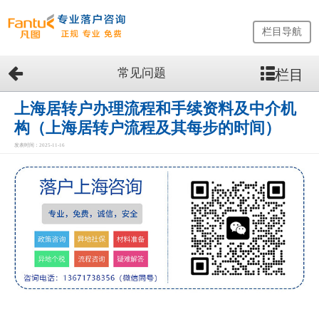
栏目导航
常见问题
栏目
网
站
首
上海居转户办理流程和手续资料及中介机
页
构（上海居转户流程及其每步的时间）
留
发表时间：2025-11-16
学
生
落
户
咨
询
服
务
优
势