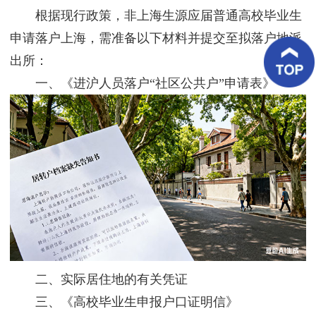
客
根据现行政策，非上海生源应届普通高校毕业生
户
案
申请落户上海，需准备以下材料并提交至拟落户地派
例
出所：
一、《进沪人员落户“社区公共户”申请表》
客
户
好
评
新
闻
资
讯
联
系
我
们
二、实际居住地的有关凭证
三、《高校毕业生申报户口证明信》