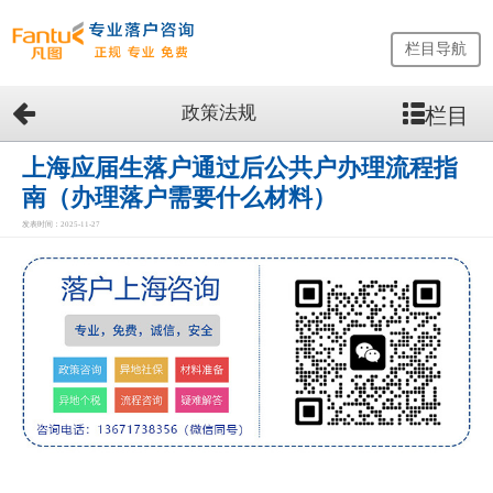
栏目导航
政策法规
栏目
网
站
首
上海应届生落户通过后公共户办理流程指
页
南（办理落户需要什么材料）
留
发表时间：2025-11-27
学
生
落
户
咨
询
服
务
优
势