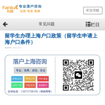
栏目导航
常见问题
栏目
网
站
首
留学生办理上海户口政策（留学生申请上
页
海户口条件）
留
发表时间：2025-10-30
学
生
落
户
咨
询
服
务
优
势