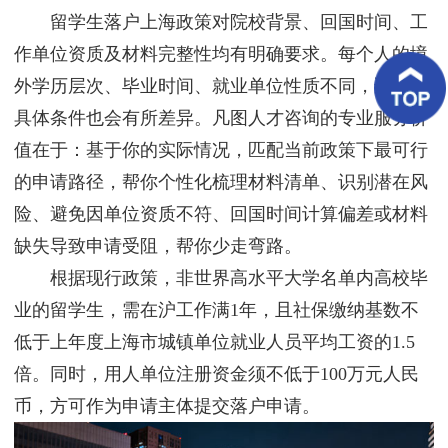
客
留学生落户上海政策对院校背景、回国时间、工
户
案
作单位资质及材料完整性均有明确要求。每个人的境
例
外学历层次、毕业时间、就业单位性质不同，适用的
具体条件也会有所差异。凡图人才咨询的专业服务价
客
户
值在于：基于你的实际情况，匹配当前政策下最可行
好
评
的申请路径，帮你个性化梳理材料清单、识别潜在风
险、避免因单位资质不符、回国时间计算偏差或材料
新
闻
缺失导致申请受阻，帮你少走弯路。
资
讯
根据现行政策，非世界高水平大学名单内高校毕
业的留学生，需在沪工作满1年，且社保缴纳基数不
联
系
低于上年度上海市城镇单位就业人员平均工资的1.5
我
倍。同时，用人单位注册资金须不低于100万元人民
们
币，方可作为申请主体提交落户申请。