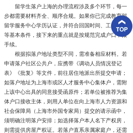
客
留学生落户上海的办理流程涉及多个环节，每一
户
案
步都需要材料齐全、顺序合规。如果你已完成教育部
例
留学服务中心学历认证，并符合回国时间、工作单位
等基本条件，接下来的重点就是按规范完成户口申报
客
户
手续。
好
评
根据拟落户地址类型不同，需准备相应材料。若
申请落户社区公共户，应携带《调动人员情况登记
新
闻
表》《批复》等文件，前往居住地派出所提交申请；
资
讯
如落户地址为上海市或区人才服务中心集体户，需附
上该中心出具的同意接受函原件；若单位被推荐为集
联
系
体户口接收主体，则用人单位在向上海市人力资源和
我
社会保障局（上海市外国专家局）提交的请示函中，
们
须明确注明落户安排；如选择落户本人名下产权房，
则需提供房屋产权证。若落户直系亲属家庭户，还需