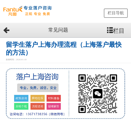
栏目导航
常见问题
栏目
网
站
首
留学生落户上海办理流程（上海落户最快
页
的方法）
留
发表时间：2026-01-18
学
生
落
户
咨
询
服
务
优
势