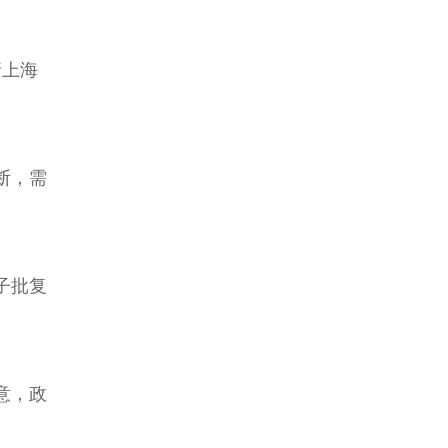
请上海
断，需
子批复
意，政