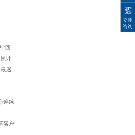
立即
咨询
“回
，累计
则最迟
海连续
请落户