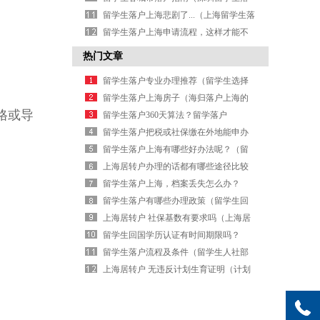
户政策）
留学生落户上海悲剧了...（上海留学生落
户政策2026）
留学生落户上海申请流程，这样才能不
被拒（外地大学生在上海落户政策）
热门文章
留学生落户专业办理推荐（留学生选择
最多的专业）
留学生落户上海房子（海归落户上海的
格或导
条件）
留学生落户360天算法？留学落户
2026（北京留学生落户要求）
留学生落户把税或社保缴在外地能申办
么？（外地大学生在上海落户政策）
留学生落户上海有哪些好办法呢？（留
学生在上海落户口需要哪些条件）
上海居转户办理的话都有哪些途径比较
合适？（上海居转户流程及其每步的时
留学生落户上海，档案丢失怎么办？
间）
（上海留学生落户调档函）
留学生落户有哪些办理政策（留学生回
国工作有什么优惠政策吗）
上海居转户 社保基数有要求吗（上海居
转户流程及其每步的时间）
留学生回国学历认证有时间期限吗？
（留学生教育部学历认证）
留学生落户流程及条件（留学生人社部
落户流程）
上海居转户 无违反计划生育证明（计划
生育情况证明模板）