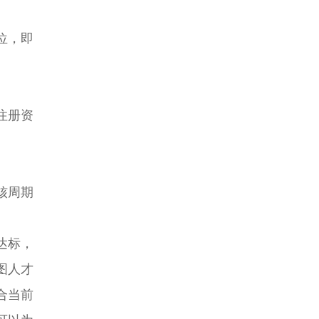
位，即
注册资
核周期
达标，
图人才
合当前